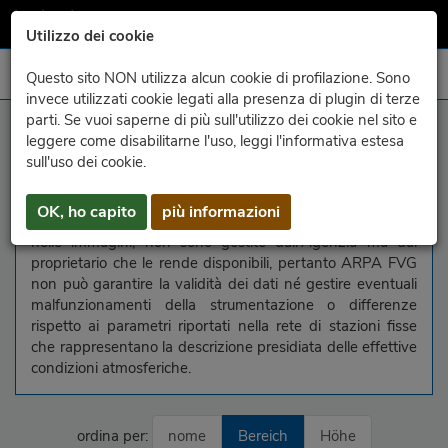
Utilizzo dei cookie
Questo sito NON utilizza alcun cookie di profilazione. Sono
invece utilizzati cookie legati alla presenza di plugin di terze
parti. Se vuoi saperne di più sull'utilizzo dei cookie nel sito e
Auskünfte
leggere come disabilitarne l'uso, leggi l'informativa estesa
sull'uso dei cookie.
In questa pagina vengono raggruppate le immagini delle
webcam liberamente disponibili in rete. Le webcam, come
OK, ho capito
più informazioni
le informazioni relative ai parametri meteorologici riportati
nelle immagini, non sono gestite dall'Agenzia ma dal
proprietario che le rende disponibili, pertanto ARPA FVG
non può garantire la validità dei dati né gestire eventuali
malfunzionamenti della strumentazione o differenze
rispetto ai parametri riportati nella rete di stazioni fisse
che rappresentano la descrizione presidiata delle effettive
condizioni atmosferiche.
ordina per:
nome
Bereich
Höhe