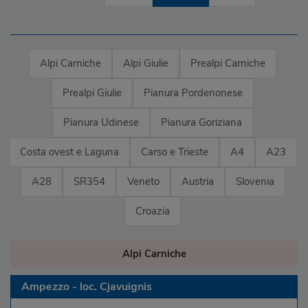
Alpi Carniche
Alpi Giulie
Prealpi Carniche
Prealpi Giulie
Pianura Pordenonese
Pianura Udinese
Pianura Goriziana
Costa ovest e Laguna
Carso e Trieste
A4
A23
A28
SR354
Veneto
Austria
Slovenia
Croazia
Alpi Carniche
Ampezzo - loc. Cjavuignis