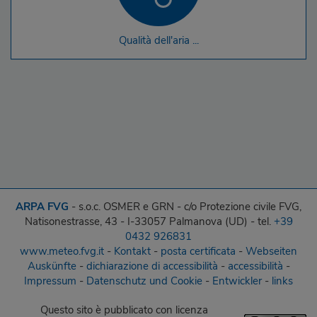
Qualità dell'aria ...
ARPA FVG
- s.o.c. OSMER e GRN - c/o Protezione civile FVG,
Natisonestrasse, 43 - I-33057 Palmanova (UD) - tel.
+39
0432 926831
www.meteo.fvg.it
-
Kontakt
-
posta certificata
-
Webseiten
Auskünfte
-
dichiarazione di accessibilità
-
accessibilità
-
Impressum
-
Datenschutz und Cookie
-
Entwickler
-
links
Questo sito
è pubblicato con licenza