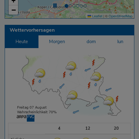
+
−
Leaflet
|
©
OpenStreetMap
Wettervorhersagen
Heute
Morgen
dom
lun
4
12
20