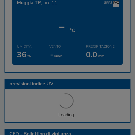
Muggia TP
, ore 11
-
°C
UMIDITÀ
VENTO
PRECIPITAZIONE
36
-
0.0
%
km/h
mm
previsioni indice UV
CFD - Bollettino di vigilanza