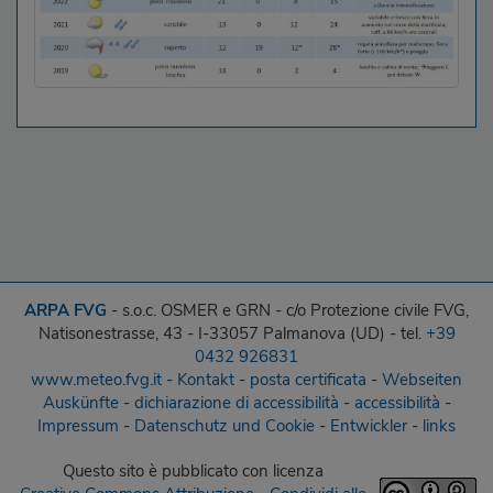
ARPA FVG
- s.o.c. OSMER e GRN - c/o Protezione civile FVG,
Natisonestrasse, 43 - I-33057 Palmanova (UD) - tel.
+39
0432 926831
www.meteo.fvg.it
-
Kontakt
-
posta certificata
-
Webseiten
Auskünfte
-
dichiarazione di accessibilità
-
accessibilità
-
Impressum
-
Datenschutz und Cookie
-
Entwickler
-
links
Questo sito
è pubblicato con licenza