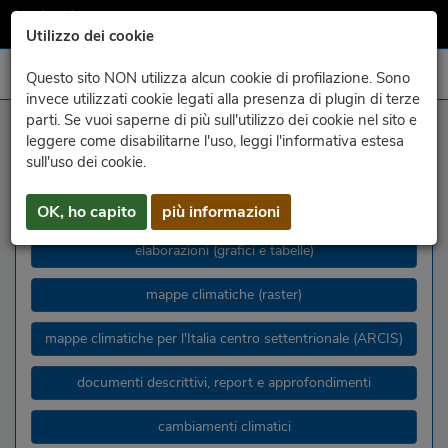
Utilizzo dei cookie
Questo sito NON utilizza alcun cookie di profilazione. Sono
invece utilizzati cookie legati alla presenza di plugin di terze
parti. Se vuoi saperne di più sull'utilizzo dei cookie nel sito e
wählen
leggere come disabilitarne l'uso, leggi l'informativa estesa
sull'uso dei cookie.
clima fvg
OK, ho capito
più informazioni
scelte disponibili
elaborazioni (grafici e tabelle)
mappe climatiche (raster)
mappe climatiche per l'Italia centro settentrionale (ARCIS)
documenti descrittivi, report e approfondimenti
cambiamenti climatici