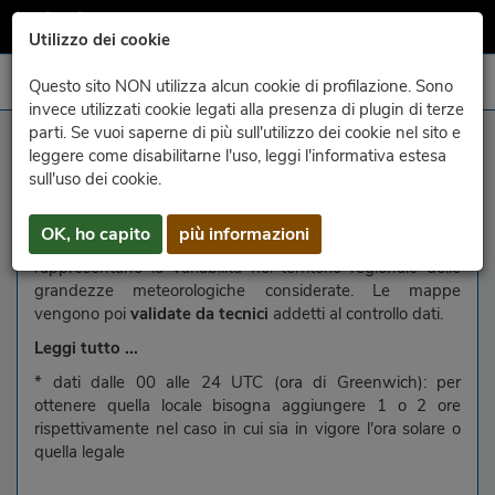
Utilizzo dei cookie
Questo sito NON utilizza alcun cookie di profilazione. Sono
invece utilizzati cookie legati alla presenza di plugin di terze
parti. Se vuoi saperne di più sull'utilizzo dei cookie nel sito e
Auskünfte
leggere come disabilitarne l'uso, leggi l'informativa estesa
sull'uso dei cookie.
Le
mappe raster giornaliere*
di questa sezione vengono
create
a partire dai dati di circa 160
stazioni della rete
OK, ho capito
più informazioni
meteorologica
del Friuli Venezia Giulia che ben
rappresentano la variabilità nel territorio regionale delle
grandezze meteorologiche considerate. Le mappe
vengono poi
validate da tecnici
addetti al controllo dati.
Leggi tutto ...
* dati dalle 00 alle 24 UTC (ora di Greenwich): per
ottenere quella locale bisogna aggiungere 1 o 2 ore
rispettivamente nel caso in cui sia in vigore l'ora solare o
quella legale