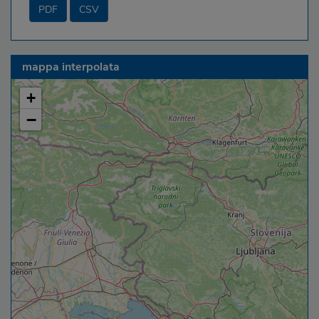
PDF
CSV
mappa interpolata
+
−