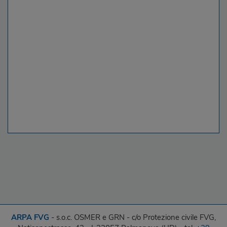
ARPA FVG
- s.o.c. OSMER e GRN - c/o Protezione civile FVG,