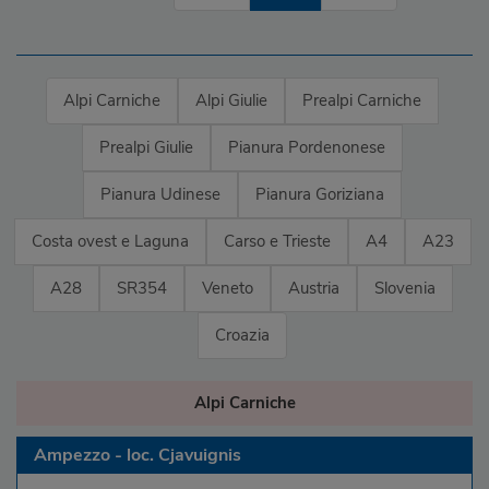
Alpi Carniche
Alpi Giulie
Prealpi Carniche
Prealpi Giulie
Pianura Pordenonese
Pianura Udinese
Pianura Goriziana
Costa ovest e Laguna
Carso e Trieste
A4
A23
A28
SR354
Veneto
Austria
Slovenia
Croazia
Alpi Carniche
Ampezzo - loc. Cjavuignis