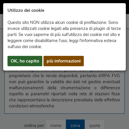
Utilizzo dei cookie
Questo sito NON utilizza alcun cookie di profilazione. Sono
invece utilizzati cookie legati alla presenza di plugin di terze
parti. Se vuoi saperne di più sull'utilizzo dei cookie nel sito e
informazioni
leggere come disabilitarne l'uso, leggi l'informativa estesa
sull'uso dei cookie.
In questa pagina vengono raggruppate le immagini delle
webcam liberamente disponibili in rete. Le webcam, come
OK, ho capito
più informazioni
le informazioni relative ai parametri meteorologici riportati
nelle immagini, non sono gestite dall'Agenzia ma dal
proprietario che le rende disponibili, pertanto ARPA FVG
non può garantire la validità dei dati né gestire eventuali
malfunzionamenti della strumentazione o differenze
rispetto ai parametri riportati nella rete di stazioni fisse
che rappresentano la descrizione presidiata delle effettive
condizioni atmosferiche.
ordina per:
nome
zona
quota