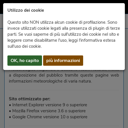
Utilizzo dei cookie
Questo sito NON utilizza alcun cookie di profilazione. Sono
invece utilizzati cookie legati alla presenza di plugin di terze
parti. Se vuoi saperne di più sull'utilizzo dei cookie nel sito e
website information
leggere come disabilitarne l'uso, leggi l'informativa estesa
sull'uso dei cookie.
ARPA FVG
(Agenzia Regionale per la Protezione
dell’Ambiente del Friuli Venezia Giulia), mediante la
OK, ho capito
più informazioni
propria struttura OSMER e GRN - Osservatorio
Meteorologico Regionale e Gestione Rischi Naturali, mette
a disposizione del pubblico tramite queste pagine web
informazioni meteorologiche di varia natura.
Sito ottimizzato per:
• Internet Explorer versione 9 o superiore
• Mozilla Firefox versione 3.6 o superiore
• Google Chrome versione 10 o superiore