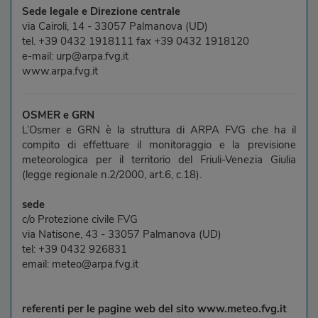
Sede legale e Direzione centrale
via Cairoli, 14 - 33057 Palmanova (UD)
tel. +39 0432 1918111 fax +39 0432 1918120
e-mail: urp@arpa.fvg.it
www.arpa.fvg.it
OSMER e GRN
L’Osmer e GRN è la struttura di ARPA FVG che ha il
compito di effettuare il monitoraggio e la previsione
meteorologica per il territorio del Friuli-Venezia Giulia
(legge regionale n.2/2000, art.6, c.18).
sede
c/o Protezione civile FVG
via Natisone, 43 - 33057 Palmanova (UD)
tel: +39 0432 926831
email: meteo@arpa.fvg.it
referenti per le pagine web del sito www.meteo.fvg.it