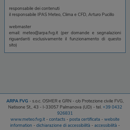
responsabile dei contenuti
il responsabile IPAS Meteo, Clima e CFD, Arturo Pucillo
webmaster
email: meteo@arpa.fvg.it (per domande e segnalazioni
riguardanti esclusivamente il funzionamento di questo
sito)
ARPA FVG
- s.o.c. OSMER e GRN - c/o Protezione civile FVG,
Natisone St., 43 - I-33057 Palmanova (UD) - tel.
+39 0432
926831
www.meteo.fvg.it
-
contacts
-
posta certificata
-
website
information
-
dichiarazione di accessibilità
-
accessibilità
-