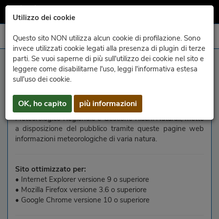
Utilizzo dei cookie
Questo sito NON utilizza alcun cookie di profilazione. Sono
invece utilizzati cookie legati alla presenza di plugin di terze
parti. Se vuoi saperne di più sull'utilizzo dei cookie nel sito e
informazions sul sît
leggere come disabilitarne l'uso, leggi l'informativa estesa
sull'uso dei cookie.
ARPA FVG
(Agenzia Regionale per la Protezione
dell’Ambiente del Friuli Venezia Giulia), mediante la
OK, ho capito
più informazioni
propria struttura OSMER e GRN - Osservatorio
Meteorologico Regionale e Gestione Rischi Naturali, mette
a disposizione del pubblico tramite queste pagine web
informazioni meteorologiche di varia natura.
Sito ottimizzato per:
• Internet Explorer versione 9 o superiore
• Mozilla Firefox versione 3.6 o superiore
• Google Chrome versione 10 o superiore