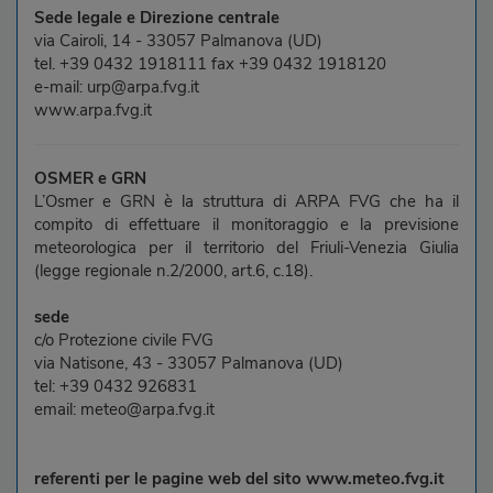
Sede legale e Direzione centrale
via Cairoli, 14 - 33057 Palmanova (UD)
tel. +39 0432 1918111 fax +39 0432 1918120
e-mail: urp@arpa.fvg.it
www.arpa.fvg.it
OSMER e GRN
L’Osmer e GRN è la struttura di ARPA FVG che ha il
compito di effettuare il monitoraggio e la previsione
meteorologica per il territorio del Friuli-Venezia Giulia
(legge regionale n.2/2000, art.6, c.18).
sede
c/o Protezione civile FVG
via Natisone, 43 - 33057 Palmanova (UD)
tel: +39 0432 926831
email: meteo@arpa.fvg.it
referenti per le pagine web del sito www.meteo.fvg.it