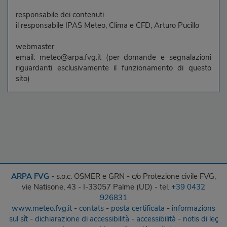
responsabile dei contenuti
il responsabile IPAS Meteo, Clima e CFD, Arturo Pucillo
webmaster
email: meteo@arpa.fvg.it (per domande e segnalazioni
riguardanti esclusivamente il funzionamento di questo
sito)
ARPA FVG
- s.o.c. OSMER e GRN - c/o Protezione civile FVG,
vie Natisone, 43 - I-33057 Palme (UD) - tel.
+39 0432
926831
www.meteo.fvg.it
-
contats
-
posta certificata
-
informazions
sul sît
-
dichiarazione di accessibilità
-
accessibilità
-
notis di leç