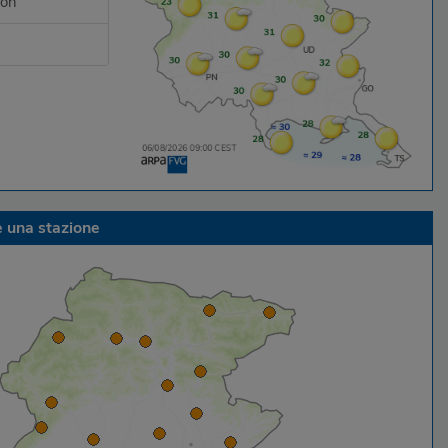
ion
e una stazione