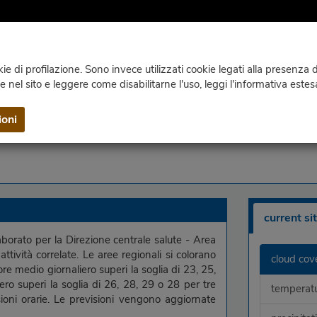
e di profilazione. Sono invece utilizzati cookie legati alla presenza di
ie nel sito e leggere come disabilitarne l'uso, leggi l'informativa estes
WEBCAM
CLIMATE
PUBLICATIONS
CONTACTS AN
ioni
current si
laborato per la Direzione centrale salute - Area
ttività correlate. Le aree regionali si colorano
cloud cov
lore medio giornaliero superi la soglia di 23, 25,
ero superi la soglia di 26, 28, 29 o 28 per tre
temperat
ioni orarie. Le previsioni vengono aggiornate