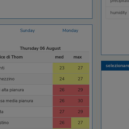
precipitat
humidity
Sunday
Monday
Thursday 06 August
ice di Thom
med
max
selezionar
ti
23
27
mezzino
24
27
li alta pianura
26
29
sa media pianura
26
30
ta
27
29
estino
26
27