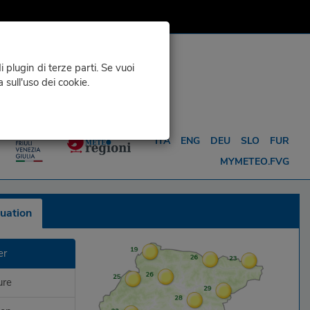
 plugin di terze parti. Se vuoi
a sull'uso dei cookie.
D INFO
METEO FOR ...
ITA
ENG
DEU
SLO
FUR
MYMETEO.FVG
tuation
er
ure