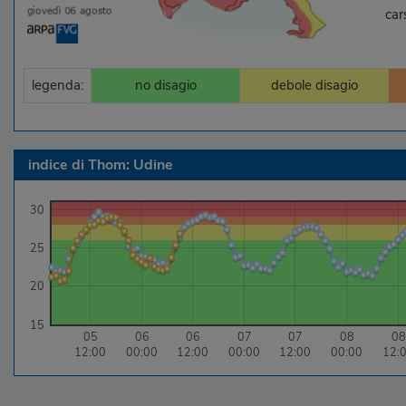
car
legenda:
no disagio
debole disagio
indice di Thom: Udine
30
25
20
15
05
06
06
07
07
08
08
12:00
00:00
12:00
00:00
12:00
00:00
12: