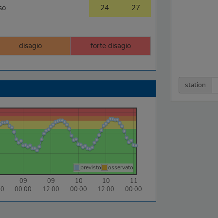
so
24
27
disagio
forte disagio
station
previsto
osservato
09
09
10
10
11
00
00:00
12:00
00:00
12:00
00:00