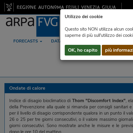
Utilizzo dei cookie
Questo sito NON utilizza alcun cooki
saperne di più sull'utilizzo dei cook
FORECASTS
DATA
RADAR
SATELLITE
OK, ho capito
più informaz
Ondate di calore
Indice di disagio bioclimatico di
Thom "Discomfort Index"
, e
della Prevenzione alla quale si rimanda per consigli sanitari e a
per il livello di disagio corrispondente qualora in un punto il va
26 o 25 per tre giorni consecutivi, o il valore massimo giornali
giorni consecutivi. Sono mostrate anche le misure e le previs
dopo le ore 10 del mattino.